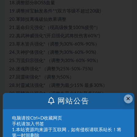
18.调整部分BOSS血量
19.调整掉宝触发条件**(双方等级不超过20级)
20.軍師技离魂破仙效果调整
21.返命归元强化*（现高级恢复100%疲劳*）
22.真武神威强化*(开启强化武将技伤害60%*)
23.草木皆兵强化*（调整为30%-60%-90%）
24.天神护体强化*（调整为30%-60%-90%)
25.万流归宗强化* （调整为30%-60%-90%）
26.迷魂阵强化* （调整为25%-50%-75%)
27.回靈術强化* （调整为50%）
28.封靈滅法强化* （调整为最少15% 最多30%）
29.固體強仙强化* （调整为最少15%最多50%）
×
网站公告
30.增加体力和技力强化*（高级+100%）
31.恢复体力强化* （高级+90*）
电脑请按Ctrl+D收藏网页
32.恢复技力强化* （高级+80*）
手机请加入书签
33.上调10%爆率*（现为90%！！！）
1.本站资源均来源于互联网，如有侵权请联系站长！将
第一时间删除