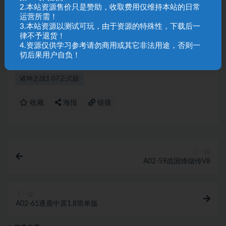
2.本站资源售价只是赞助，收取费用仅维持本站的日常
声明：
本站资源来自会员发布以及互联网公开收集，不代表本站
运营所需！
立场，仅限学习交流使用，请遵循相关法律法规，请在下载后24
3.本站资源以测试可玩，由于资源的特殊性，下载后一
律不予退货！
小时内删除。 如有侵权争议、不妥之处请联系本站删除处理！ 请
4.资源仅供学习参考请勿商用或其它非法用途，否则一
用户仔细辨认内容的真实性，避免上当受骗！
切后果用户自负！
诸神之战1.07正式版
收藏
海报
链接
上一篇
A02-59战国烽烟传V8
下一篇
A02-61逐鹿中原1.8简单版