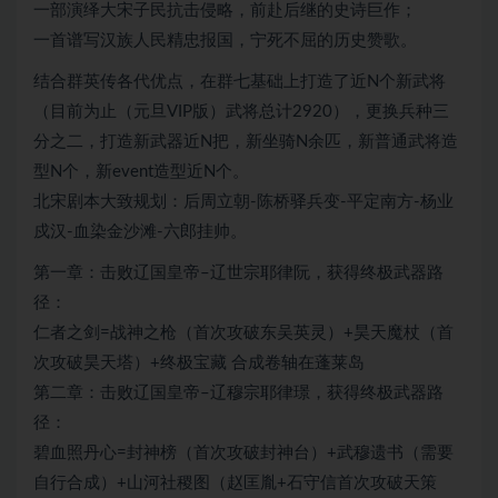
一部演绎大宋子民抗击侵略，前赴后继的史诗巨作；
一首谱写汉族人民精忠报国，宁死不屈的历史赞歌。
结合群英传各代优点，在群七基础上打造了近N个新武将
（目前为止（元旦VIP版）武将总计2920），更换兵种三
分之二，打造新武器近N把，新坐骑N余匹，新普通武将造
型N个，新event造型近N个。
北宋剧本大致规划：后周立朝-陈桥驿兵变-平定南方-杨业
戍汉-血染金沙滩-六郎挂帅。
第一章：击败辽国皇帝–辽世宗耶律阮，获得终极武器路
径：
仁者之剑=战神之枪（首次攻破东吴英灵）+昊天魔杖（首
次攻破昊天塔）+终极宝藏 合成卷轴在蓬莱岛
第二章：击败辽国皇帝–辽穆宗耶律璟，获得终极武器路
径：
碧血照丹心=封神榜（首次攻破封神台）+武穆遗书（需要
自行合成）+山河社稷图（赵匡胤+石守信首次攻破天策