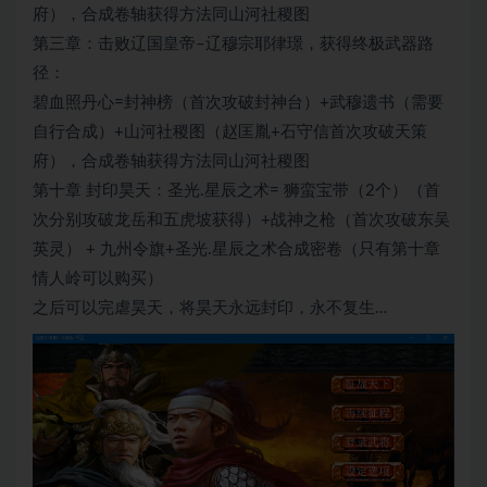
府），合成卷轴获得方法同山河社稷图
第三章：击败辽国皇帝–辽穆宗耶律璟，获得终极武器路
径：
碧血照丹心=封神榜（首次攻破封神台）+武穆遗书（需要
自行合成）+山河社稷图（赵匡胤+石守信首次攻破天策
府），合成卷轴获得方法同山河社稷图
第十章 封印昊天：圣光.星辰之术= 狮蛮宝带（2个）（首
次分别攻破龙岳和五虎坡获得）+战神之枪（首次攻破东吴
英灵） + 九州令旗+圣光.星辰之术合成密卷（只有第十章
情人岭可以购买）
之后可以完虐昊天，将昊天永远封印，永不复生…