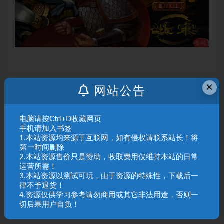
×
声明：
本站资源来自会员发布以及互联网公开收集，不代表本站
网站公告
立场，仅限学习交流使用，请遵循相关法律法规，请在下载后24
小时内删除。 如有侵权争议、不妥之处请联系本站删除处理！ 请
电脑请按Ctrl+D收藏网页
用户仔细辨认内容的真实性，避免上当受骗！
手机请加入书签
1.本站资源均来源于互联网，如有侵权请联系站长！将
第一时间删除
三国群英传7北宋1.0
北宋1.0
2.本站资源售价只是赞助，收取费用仅维持本站的日常
运营所需！
3.本站资源以测试可玩，由于资源的特殊性，下载后一
收藏
海报
链接
律不予退货！
4.资源仅供学习参考请勿商用或其它非法用途，否则一
切后果用户自负！