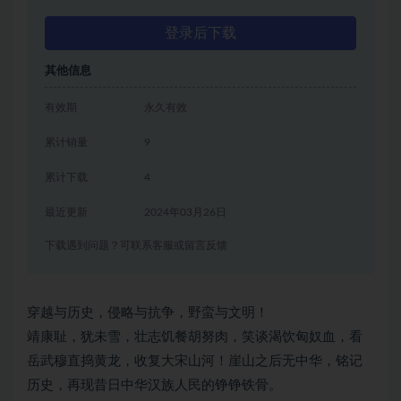
登录后下载
其他信息
有效期
永久有效
累计销量
9
累计下载
4
最近更新
2024年03月26日
下载遇到问题？可联系客服或留言反馈
穿越与历史，侵略与抗争，野蛮与文明！
靖康耻，犹未雪，壮志饥餐胡努肉，笑谈渴饮匈奴血，看
岳武穆直捣黄龙，收复大宋山河！崖山之后无中华，铭记
历史，再现昔日中华汉族人民的铮铮铁骨。