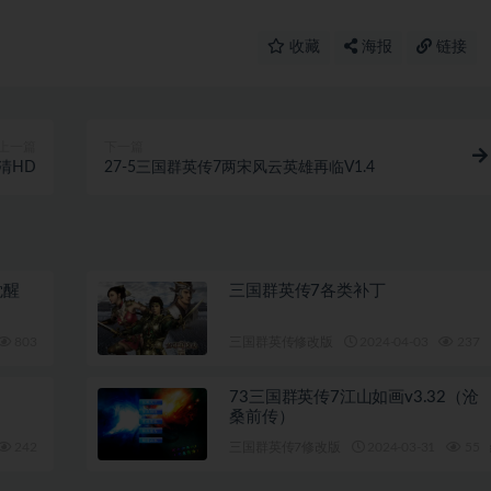
收藏
海报
链接
上一篇
下一篇
高清HD
27-5三国群英传7两宋风云英雄再临V1.4
觉醒
三国群英传7各类补丁
803
9.9
三国群英传修改版
2024-04-03
237
73三国群英传7江山如画v3.32（沧
桑前传）
242
9.9
三国群英传7修改版
2024-03-31
55