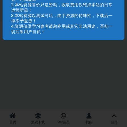
62
2.本站资源售价只是赞助，收取费用仅维持本站的日常
运营所需！
3.本站资源以测试可玩，由于资源的特殊性，下载后一
律不予退货！
4.资源仅供学习参考请勿商用或其它非法用途，否则一
SQL 请求数：30 次
|
页面生成耗时：2.51 秒
切后果用户自负！
首页
游戏下载
VIP会员
我的
顶部