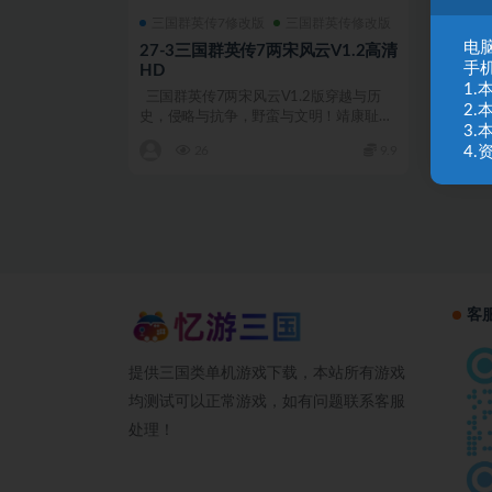
三国群英传7修改版
三国群英传修改版
电脑
27-3三国群英传7两宋风云V1.2高清
手
HD
1
三国群英传7两宋风云V1.2版穿越与历
2
史，侵略与抗争，野蛮与文明！靖康耻，
3
犹未...
4
26
9.9
客
提供三国类单机游戏下载，本站所有游戏
均测试可以正常游戏，如有问题联系客服
处理！