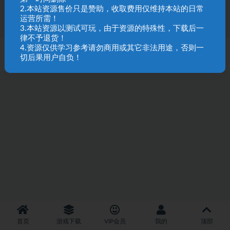
889
2.本站资源售价只是赞助，收取费用仅维持本站的日常
运营所需！
3.本站资源以测试可玩，由于资源的特殊性，下载后一
律不予退货！
4.资源仅供学习参考请勿商用或其它非法用途，否则一
SQL 请求数：30 次
|
页面生成耗时：2.67 秒
切后果用户自负！
首页
游戏下载
VIP会员
我的
顶部