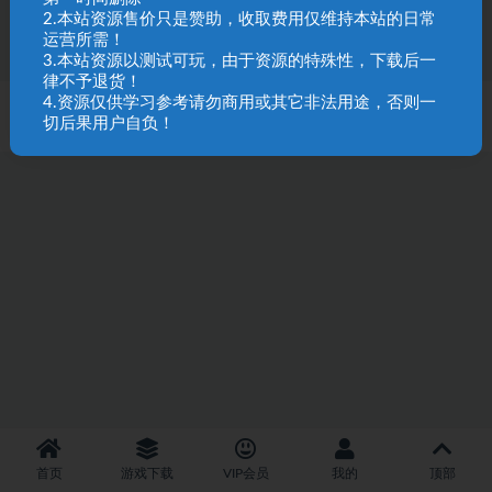
237
2.本站资源售价只是赞助，收取费用仅维持本站的日常
运营所需！
3.本站资源以测试可玩，由于资源的特殊性，下载后一
律不予退货！
4.资源仅供学习参考请勿商用或其它非法用途，否则一
SQL 请求数：49 次
|
页面生成耗时：2.78 秒
切后果用户自负！
首页
游戏下载
VIP会员
我的
顶部