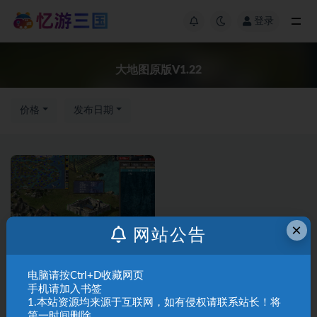
登录
大地图原版V1.22
价格
发布日期
×
网站公告
三国群英传7修
三国群英传修
改版
改版
电脑请按Ctrl+D收藏网页
手机请加入书签
66三国群英传7大地图原版
1.本站资源均来源于互联网，如有侵权请联系站长！将
V1.22
第一时间删除