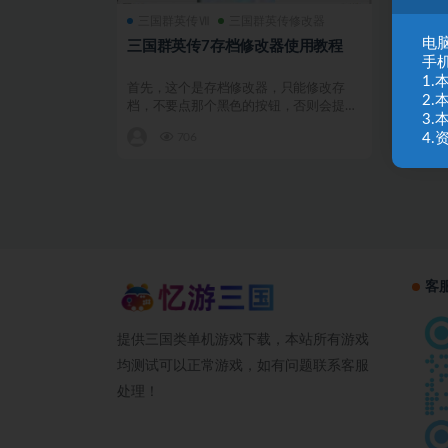
三国群英传Ⅶ
三国群英传修改器
电脑
三国群英传7存档修改器使用教程
手
1
首先，这个是存档修改器，只能修改存
2
档，不要点那个黑色的按钮，否则会提示
3
“读取失败” 双击一个...
4
706
客
提供三国类单机游戏下载，本站所有游戏
均测试可以正常游戏，如有问题联系客服
处理！