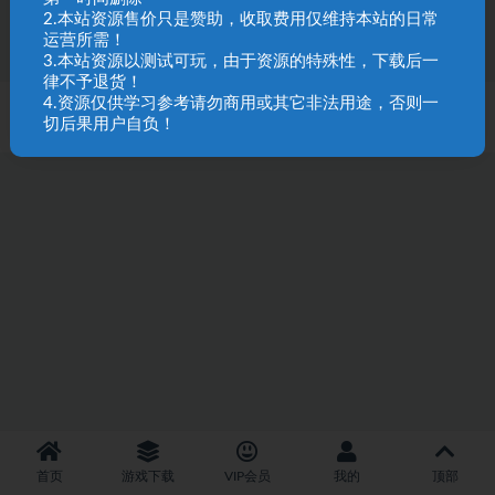
95
1
2.本站资源售价只是赞助，收取费用仅维持本站的日常
运营所需！
3.本站资源以测试可玩，由于资源的特殊性，下载后一
律不予退货！
4.资源仅供学习参考请勿商用或其它非法用途，否则一
SQL 请求数：29 次
|
页面生成耗时：2.47 秒
切后果用户自负！
首页
游戏下载
VIP会员
我的
顶部