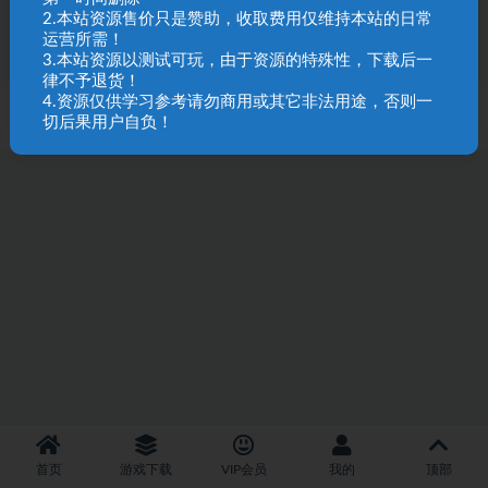
95
1
2.本站资源售价只是赞助，收取费用仅维持本站的日常
运营所需！
3.本站资源以测试可玩，由于资源的特殊性，下载后一
律不予退货！
4.资源仅供学习参考请勿商用或其它非法用途，否则一
SQL 请求数：29 次
|
页面生成耗时：2.39 秒
切后果用户自负！
首页
游戏下载
VIP会员
我的
顶部