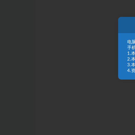
电脑
手
1
2
3
4