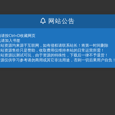
网站公告
请按Ctrl+D收藏网页
机请加入书签
.本站资源均来源于互联网，如有侵权请联系站长！将第一时间删除
.本站资源售价只是赞助，收取费用仅维持本站的日常运营所需！
抱歉，暂无符合条件的内容
.本站资源以测试可玩，由于资源的特殊性，下载后一律不予退货！
.资源仅供学习参考请勿商用或其它非法用途，否则一切后果用户自负