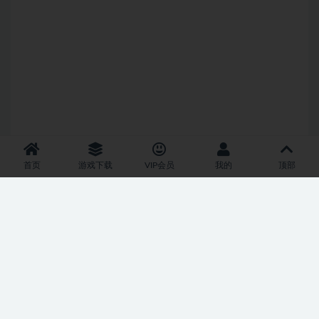
首页
游戏下载
VIP会员
我的
顶部
SQL 请求数：23 次
|
页面生成耗时：2.49 秒