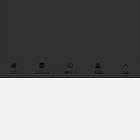
首页
游戏下载
VIP会员
我的
顶部
SQL 请求数：23 次
|
页面生成耗时：2.70 秒