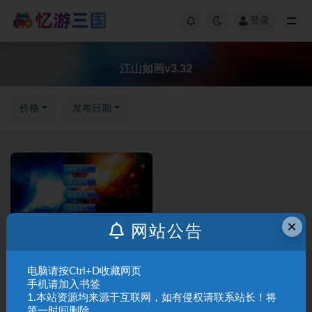
登录
江山如画v3.32
价格
发布日期
×
网站公告
三国群英传7修
三国群英传修
改版
改版
电脑请按Ctrl+D收藏网页
手机请加入书签
73三国群英传7江山如画
1.本站资源均来源于互联网，如有侵权请联系站长！将
v3.32（沧桑前传）
第一时间删除