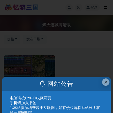
登录
烽火连城高清版
价格
发布日期
×
网站公告
三国群英传7修
三国群英传修
改版
改版
电脑请按Ctrl+D收藏网页
手机请加入书签
23三国群英传7烽火连城高清版
1.本站资源均来源于互联网，如有侵权请联系站长！将
V1.02
第一时间删除