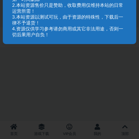
7
9.9
2.本站资源售价只是赞助，收取费用仅维持本站的日常
运营所需！
3.本站资源以测试可玩，由于资源的特殊性，下载后一
律不予退货！
4.资源仅供学习参考请勿商用或其它非法用途，否则一
切后果用户自负！
SQL 请求数：31 次
|
页面生成耗时：2.57 秒
首页
游戏下载
VIP会员
我的
顶部