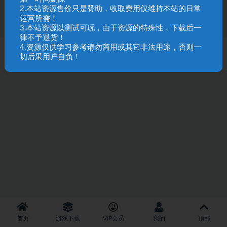
7
1
2.本站资源售价只是赞助，收取费用仅维持本站的日常
运营所需！
3.本站资源以测试可玩，由于资源的特殊性，下载后一
律不予退货！
4.资源仅供学习参考请勿商用或其它非法用途，否则一
SQL 请求数：29 次
|
页面生成耗时：2.09 秒
切后果用户自负！
首页
游戏下载
VIP会员
我的
顶部