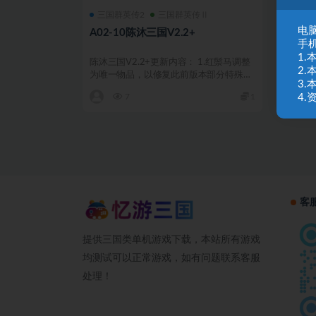
三国群英传2
三国群英传Ⅱ
电脑
A02-10陈沐三国V2.2+
手
1
陈沐三国V2.2+更新内容： 1.红鬃马调整
2
为唯一物品，以修复此前版本部分特殊马
3
会被替换掉的...
4
7
1
客
提供三国类单机游戏下载，本站所有游戏
均测试可以正常游戏，如有问题联系客服
处理！