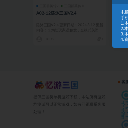
三国群英传2
三国群英传Ⅱ
电脑
A02-12陈沐三国V2.4
手
1
陈沐三国V2.4 更新日期：2024.3.12 更新
2
内容： 1.为防玩家误触发，全模式关闭
3
大...
4
12
1
客
提供三国类单机游戏下载，本站所有游戏
均测试可以正常游戏，如有问题联系客服
处理！