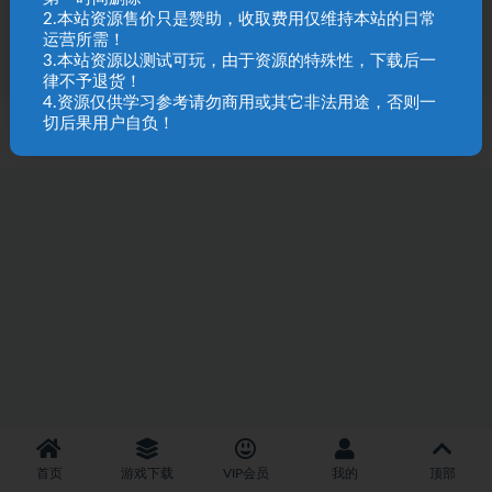
2.1K
20
2.本站资源售价只是赞助，收取费用仅维持本站的日常
运营所需！
3.本站资源以测试可玩，由于资源的特殊性，下载后一
律不予退货！
4.资源仅供学习参考请勿商用或其它非法用途，否则一
切后果用户自负！
SQL 请求数：32 次
|
页面生成耗时：2.50 秒
首页
游戏下载
VIP会员
我的
顶部