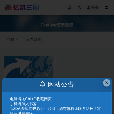
登录
ExaGear安装教程
价格
发布日期
×
网站公告
三国群英传常见
三国群英传游
问题解决
戏安装
电脑请按Ctrl+D收藏网页
手机请加入书签
三国群英传1-7手机版ExaGear
1.本站资源均来源于互联网，如有侵权请联系站长！将
安装教程
第一时间删除