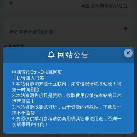
上一篇
A02-36乾羽萌将传V1.3z
下一篇
A02-38秋叶原幻记(G版)
相关文章
×
网站公告
A02-63宋元群英传
电脑请按Ctrl+D收藏网页
三国群英传2
2024-04-02
95
1
手机请加入书签
1.本站资源均来源于互联网，如有侵权请联系站长！将
第一时间删除
A02-62逐鹿中原2.1正式
2.本站资源售价只是赞助，收取费用仅维持本站的日常
运营所需！
三国群英传2
2024-04-02
37
1
3.本站资源以测试可玩，由于资源的特殊性，下载后一
律不予退货！
4.资源仅供学习参考请勿商用或其它非法用途，否则一
A02-61逐鹿中原1.8简单版
切后果用户自负！
三国群英传2
2024-04-02
23
1