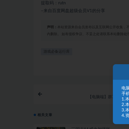
提取码：rutn
–来自百度网盘超级会员V1的分享
声明：
本站资源来自会员发布以及互联网公开收集，不
内删除。 如有侵权争议、不妥之处请联系本站删除处
游戏必备运行库
电脑
手
【电脑端】群7疑难杂
1
2
3
相关文章
4