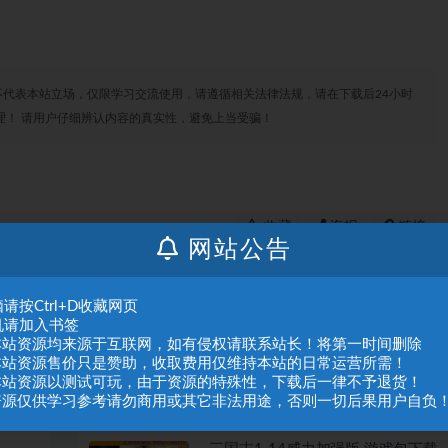
代表本站立场，仅限学习交流使用，请遵循相关法律法规，请在下载后24小时
理！ 请用户仔细辨认内容的真实性，避免上当受骗！
收藏
海报
链接
网站公告
请按Ctrl+D收藏网页
上一篇
下一篇
机请加入书签
症合集
idm下载器怎么下载百度网盘文件 如何用idm下载百
.本站资源均来源于互联网，如有侵权请联系站长！将第一时间删除
度云
.本站资源售价只是赞助，收取费用仅维持本站的日常运营所需！
.本站资源以测试可玩，由于资源的特殊性，下载后一律不予退货！
.资源仅供学习参考请勿商用或其它非法用途，否则一切后果用户自负