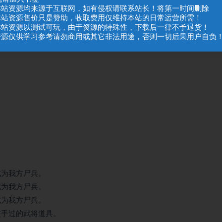
.本站资源均来源于互联网，如有侵权请联系站长！将第一时间删除
机率，体力越低，机率越高。
.本站资源售价只是赞助，收取费用仅维持本站的日常运营所需！
机率，体力越低，机率越高。
.本站资源以测试可玩，由于资源的特殊性，下载后一律不予退货！
.资源仅供学习参考请勿商用或其它非法用途，否则一切后果用户自负
成为我方尸兵。
成为我方尸兵。
成为我方尸兵。
交手过的武将道具。