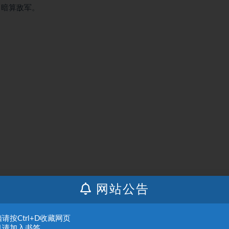
，暗算敌军。
。
害。
网站公告
请按Ctrl+D收藏网页
机请加入书签