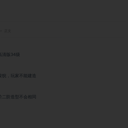
正文
高清版34级
狻猊，玩家不能建造
阶二阶造型不会相同