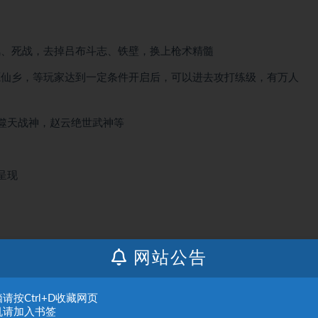
风、死战，去掉吕布斗志、铁壁，换上枪术精髓
源仙乡，等玩家达到一定条件开启后，可以进去攻打练级，有万人
吕布噬天战神，赵云绝世武神等
美呈现
网站公告
请按Ctrl+D收藏网页
机请加入书签