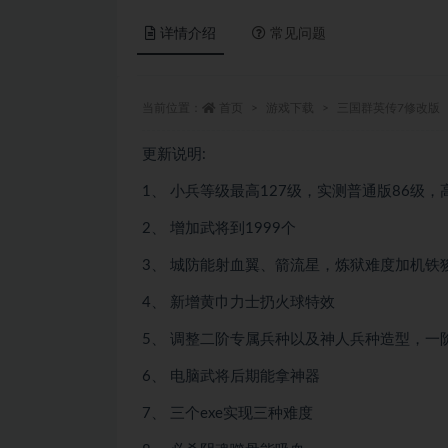
详情介绍
常见问题
当前位置：
首页
游戏下载
三国群英传7修改版
更新说明:
1、 小兵等级最高127级，实测普通版86级，
2、 增加武将到1999个
3、 城防能射血翼、箭流星，炼狱难度加机铁
4、 新增黄巾力士扔火球特效
5、 调整二阶专属兵种以及神人兵种造型，一
6、 电脑武将后期能拿神器
7、 三个exe实现三种难度