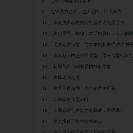
8、 必杀阴魂噬骨能吸血
9、 超级强力必杀，超大范围，巨大威力
10、 恢复厉害名将的随机必杀为专属必杀
11、 美化界面，按钮，对话框风格，有人物
12、 调整武器特效，简单难度和加强难度刚
13、 恢复赵云白盔银甲造型，原来造型给陈
14、 新增吕布与貂蝉爱情故事剧情
15、 去掉离间选项
16、 剑卫不再鸡肋，为个别君主所有
17、 增加武将造型38个
18、 专属必杀到后期才能释放，延缓裸奔
19、 修复挑衅不能生效的BUG
20、 恢复原来骑兵占两个兵位的设置