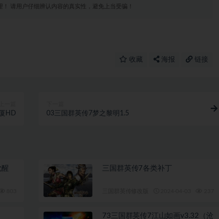
理！ 请用户仔细辨认内容的真实性，避免上当受骗！
收藏
海报
链接
上一篇
下一篇
西厦HD
03三国群英传7梦之黎明1.5
觉醒
三国群英传7各类补丁
803
9.9
三国群英传修改版
2024-04-03
237
73三国群英传7江山如画v3.32（沧