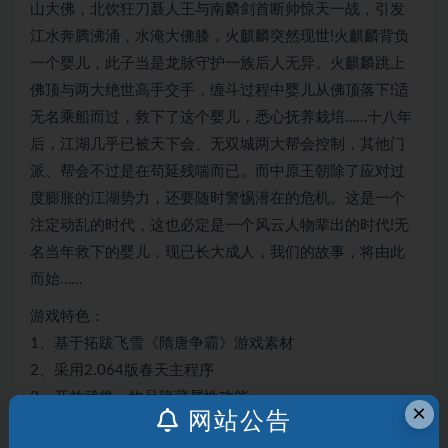
山大佛，北饮狂刀聂人王与南麟剑首断帅惊天一战，引发
江水奔腾沸涌，水淹大佛膝，火麒麟突然现世!火麒麟背负
一个婴儿，此子当是龙脉守护一族后人无异。火麒麟跳上
佛顶与两大绝世高手交手，缠斗过程中婴儿从佛顶落下!适
无名乘船而过，救下了这个婴儿，悉心抚养栽培……十八年
后，江湖几乎已被天下会、无双城两大帮会控制，其他门
派、帮会不过是在苟延残喘而已。而中原王朝除了应对过
度膨胀的江湖势力，还要随时警惕潜在的危机。这是一个
注定动乱的时代，这也必定是一个风云人物辈出的时代!无
名当年救下的婴儿，现已长大成人，我们的故事，将由此
而始……
游戏特色：
1、基于拓跋飞雪《隋唐争霸》游戏素材
2、采用2.064版春天主程序
3、开放武将、物品隐藏属性功能
×
网站公告
4、设置组合武將技和新軍師技