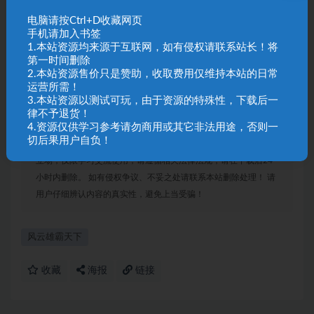
5、设置专属武器、马匹、物品
电脑请按Ctrl+D收藏网页
6、武、智大于125可触发必杀
手机请加入书签
7、开启玩家武将无限升级功能
1.本站资源均来源于互联网，如有侵权请联系站长！将
8、本游戏总共215名武将，32座城池
第一时间删除
2.本站资源售价只是赞助，收取费用仅维持本站的日常
更多特色请玩家自行体验，欢迎大家批评指正！
运营所需！
3.本站资源以测试可玩，由于资源的特殊性，下载后一
律不予退货！
4.资源仅供学习参考请勿商用或其它非法用途，否则一
切后果用户自负！
声明：
本站资源来自会员发布以及互联网公开收集，不代表本站
立场，仅限学习交流使用，请遵循相关法律法规，请在下载后24
小时内删除。 如有侵权争议、不妥之处请联系本站删除处理！ 请
用户仔细辨认内容的真实性，避免上当受骗！
风云雄霸天下
收藏
海报
链接