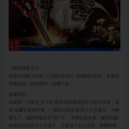
《風雲雄霸天下》
根据台湾奥汀科技《三国群英传2》改编制作而成；本游戏
纯属虚构，如有雷同，纯属巧合。
游戏背景：
武林第一大帮会“天下会”帮主雄霸请泥菩萨为自己批命，获
得“金麟岂是池中物，一遇风云便化龙”的十六字真言。为称
霸天下，雄霸积极找寻“风”“云”，不惜到处杀虐，最后将聂
风和步惊云收为入室弟子。正是得了风云之助，雄霸称霸