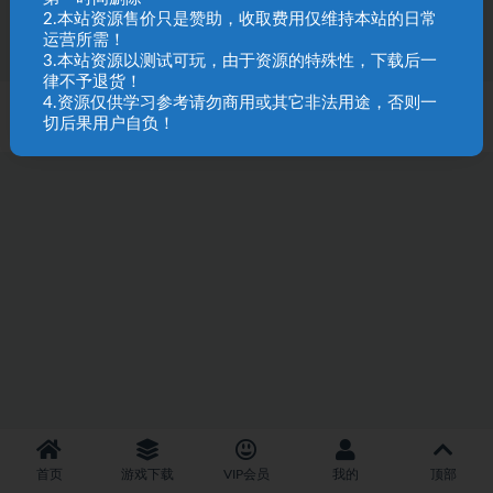
11
1
2.本站资源售价只是赞助，收取费用仅维持本站的日常
运营所需！
3.本站资源以测试可玩，由于资源的特殊性，下载后一
律不予退货！
4.资源仅供学习参考请勿商用或其它非法用途，否则一
SQL 请求数：29 次
|
页面生成耗时：2.32 秒
切后果用户自负！
首页
游戏下载
VIP会员
我的
顶部