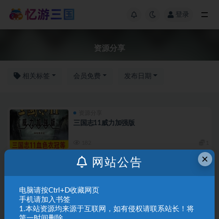
登录
资源分享
相关标签
会员免费
发布日期
资源分享
三国志11威力加强版
182
1
×
网站公告
资源分享
三国志1-14威力加强版 游戏包下载
电脑请按Ctrl+D收藏网页
227
1
手机请加入书签
1.本站资源均来源于互联网，如有侵权请联系站长！将
三国群英传常见问题解决
三国群英传游戏安装
第一时间删除