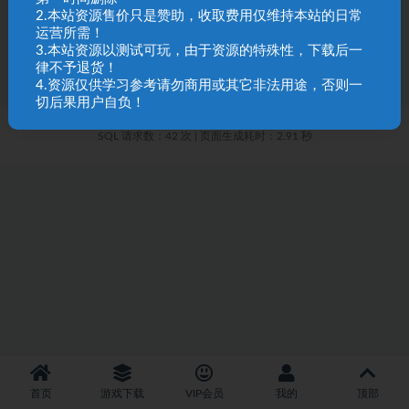
三国群英传1-7手机版ExaGear安装教程
2.本站资源售价只是赞助，收取费用仅维持本站的日常
运营所需！
2.1K
20
3.本站资源以测试可玩，由于资源的特殊性，下载后一
律不予退货！
4.资源仅供学习参考请勿商用或其它非法用途，否则一
切后果用户自负！
SQL 请求数：42 次
|
页面生成耗时：2.91 秒
首页
游戏下载
VIP会员
我的
顶部