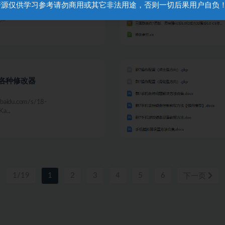
.资源仅供学习参考请勿商用或其它非法用途，否则一切后果用户自负
baidu.com/s/1oSg-
..
各种修改器
baidu.com/s/18-
a...
1/19
1
2
3
4
5
6
下一页