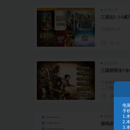
资源分享
三国志1-14
227
资源分享
三国群英传7全
下面两个部分自行
二.三国群英传7武将
1.3K
电脑
手
1
资源分享
2
游戏必备运行
3