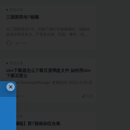
资源分享
三国群英传7秘籍
在三国群英传7中，玩家只要打开秘籍模式，就能在
游戏中肆意妄为。不管是武将、武器、事件、技
能，...
768
资源分享
idm下载器怎么下载百度网盘文件 如何用idm
下载百度云
Internet Download Manager 更新时间: 2022/3/24 语
×
言: ...
39
免费
资源分享
【电脑端】群7疑难杂症合集