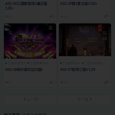
A02-40三国群英传2修正版
A02-39群2复古版V3.0+
1.05+
51
1
3
1
三国群英传2
三国群英传Ⅱ
三国群英传2
三国群英传Ⅱ
A02-38秋叶原幻记(G版)
A02-37乾羽三国V1.39
5
1
8
1
上一页
下一页