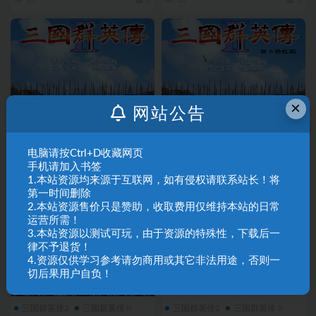
×
网站公告
三国群英传2
三国群英传Ⅱ
三国群英传2
三国群英传Ⅱ
A02-42三国群英传2单挑封技版
A02-41三国群英传2(萝卜2.1版)
电脑请按Ctrl+D收藏网页
V2.3+
手机请加入书签
1.本站资源均来源于互联网，如有侵权请联系站长！将
12
1
19
1
第一时间删除
2.本站资源售价只是赞助，收取费用仅维持本站的日常
运营所需！
3.本站资源以测试可玩，由于资源的特殊性，下载后一
律不予退货！
4.资源仅供学习参考请勿商用或其它非法用途，否则一
切后果用户自负！
三国群英传2
三国群英传Ⅱ
三国群英传2
三国群英传Ⅱ