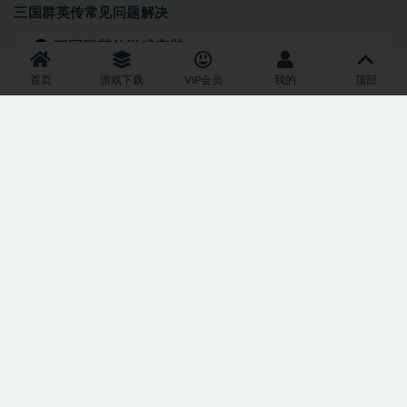
三国群英传常见问题解决
三国群英传游戏安装
首页
游戏下载
VIP会员
我的
顶部
三国群英传1-7手机版ExaGear安装教程
三国群英传花屏
三国群英传1-7切换花屏、窗口化、全屏黑边解决办法win7/8/10
三国群英传7修改版
三国群英传修改版
14三国群英传7圣斗士版众神觉醒
803
9.9
资源分享
三国志11威力加强版