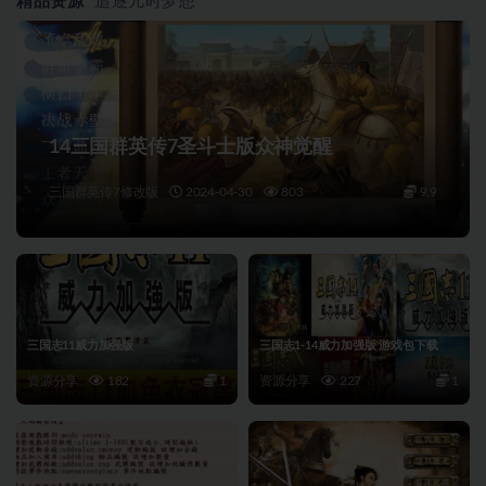
精品资源
追逐儿时梦想
14三国群英传7圣斗士版众神觉醒
三国群英传7修改版
2024-04-30
803
9.9
三国志11威力加强版
三国志1-14威力加强版 游戏包下载
资源分享
182
1
资源分享
227
1