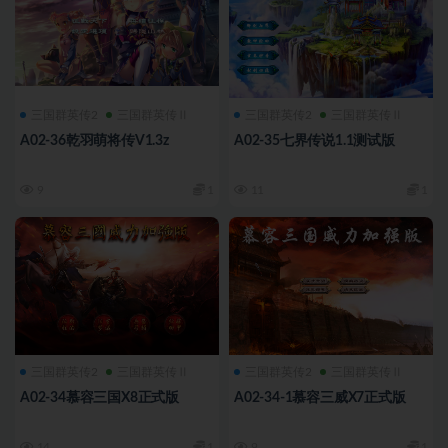
三国群英传2
三国群英传Ⅱ
三国群英传2
三国群英传Ⅱ
A02-36乾羽萌将传V1.3z
A02-35七界传说1.1测试版
9
1
11
1
三国群英传2
三国群英传Ⅱ
三国群英传2
三国群英传Ⅱ
A02-34慕容三国X8正式版
A02-34-1慕容三威X7正式版
14
1
9
1