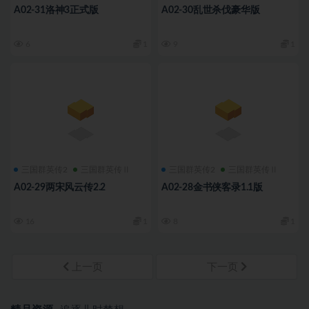
A02-31洛神3正式版
A02-30乱世杀伐豪华版
6
1
9
1
三国群英传2
三国群英传Ⅱ
三国群英传2
三国群英传Ⅱ
A02-29两宋风云传2.2
A02-28金书侠客录1.1版
16
1
8
1
上一页
下一页