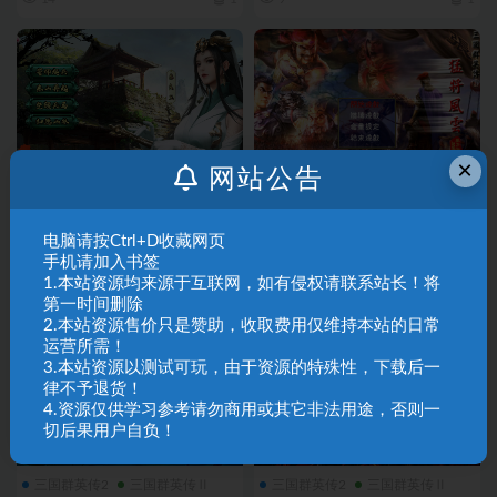
×
网站公告
三国群英传2
三国群英传Ⅱ
三国群英传2
三国群英传Ⅱ
A02-33明末6005正式版
A02-32猛将风云威力加强版
电脑请按Ctrl+D收藏网页
V4.1
手机请加入书签
1.本站资源均来源于互联网，如有侵权请联系站长！将
9
1
18
1
第一时间删除
2.本站资源售价只是赞助，收取费用仅维持本站的日常
运营所需！
3.本站资源以测试可玩，由于资源的特殊性，下载后一
律不予退货！
4.资源仅供学习参考请勿商用或其它非法用途，否则一
切后果用户自负！
三国群英传2
三国群英传Ⅱ
三国群英传2
三国群英传Ⅱ