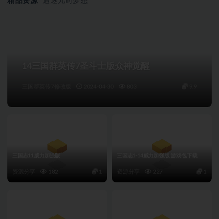
精品资源
追逐儿时梦想
14三国群英传7圣斗士版众神觉醒
三国群英传7修改版
2024-04-30
803
9.9
三国志11威力加强版
三国志1-14威力加强版 游戏包下载
资源分享
182
1
资源分享
227
1