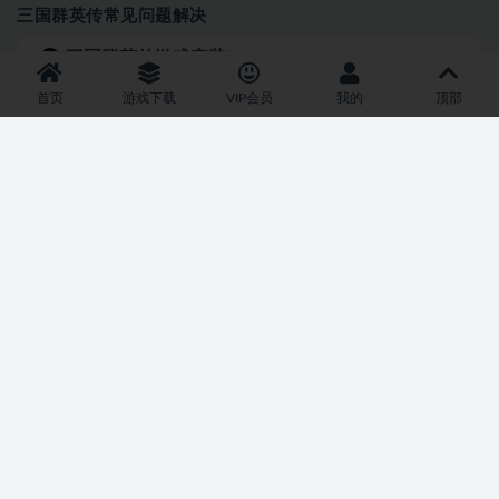
三国群英传常见问题解决
三国群英传游戏安装
首页
游戏下载
VIP会员
我的
顶部
三国群英传1-7手机版ExaGear安装教程
三国群英传花屏
三国群英传1-7切换花屏、窗口化、全屏黑边解决办法win7/8/10
三国群英传7修改版
三国群英传修改版
14三国群英传7圣斗士版众神觉醒
803
9.9
资源分享
三国志11威力加强版