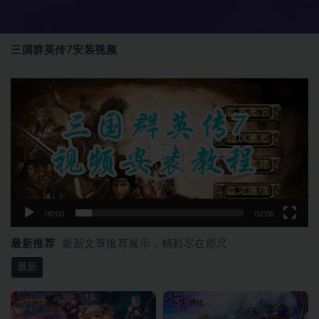
三国群英传7安装视频
视
频
播
放
器
00:00
02:06
最新推荐
最新文章推荐展示，精彩尽在咫尺
最新